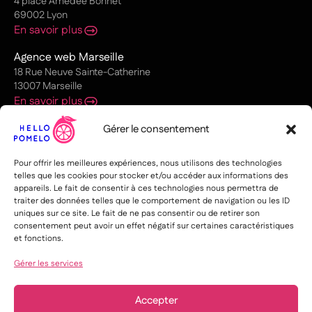
4 place Amédée Bonnet
69002 Lyon
En savoir plus
Agence web Marseille
18 Rue Neuve Sainte-Catherine
13007 Marseille
En savoir plus
Agence web Nantes
Gérer le consentement
1 Pl. Graslin
44000 Nantes
Pour offrir les meilleures expériences, nous utilisons des technologies
En savoir plus
telles que les cookies pour stocker et/ou accéder aux informations des
appareils. Le fait de consentir à ces technologies nous permettra de
Agence web Paris
traiter des données telles que le comportement de navigation ou les ID
12 rue de l’Église
uniques sur ce site. Le fait de ne pas consentir ou de retirer son
consentement peut avoir un effet négatif sur certaines caractéristiques
75015 Paris
et fonctions.
En savoir plus
Gérer les services
Agence web Toulouse
33 rue des Lois
31000 Toulouse
Accepter