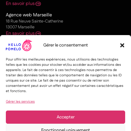
En savoir plus
Agence web Marseille
18 Rue Neuve Sainte-Catherine
13007 Marseille
En savoir plus
Agence web Nantes
Gérer le consentement
1 Pl. Graslin
44000 Nantes
Pour offrir les meilleures expériences, nous utilisons des technologies
En savoir plus
telles que les cookies pour stocker et/ou accéder aux informations des
appareils. Le fait de consentir à ces technologies nous permettra de
Agence web Paris
traiter des données telles que le comportement de navigation ou les ID
uniques sur ce site. Le fait de ne pas consentir ou de retirer son
12 rue de l’Église
consentement peut avoir un effet négatif sur certaines caractéristiques
75015 Paris
et fonctions.
En savoir plus
Gérer les services
Agence web Toulouse
33 rue des Lois
31000 Toulouse
Accepter
En savoir plus
Fonctionnel uniquement