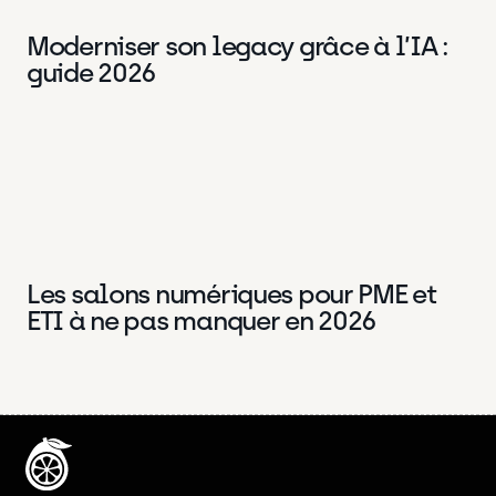
Moderniser son legacy grâce à l’IA :
Data
27 Avr 2026
guide 2026
Les salons numériques pour PME et
Data
22 Avr 2026
ETI à ne pas manquer en 2026