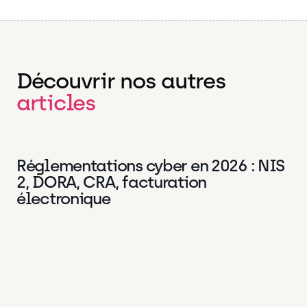
Découvrir nos autres
articles
Réglementations cyber en 2026 : NIS
Data
18 Juin 2026
2, DORA, CRA, facturation
électronique