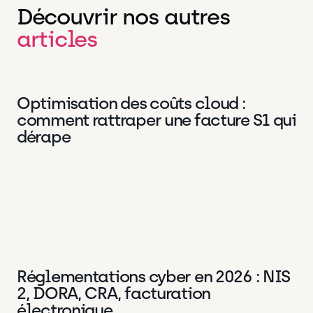
Découvrir nos autres
articles
Optimisation des coûts cloud :
DevOps
2 Juil 2026
comment rattraper une facture S1 qui
dérape
Réglementations cyber en 2026 : NIS
Data
18 Juin 2026
2, DORA, CRA, facturation
électronique