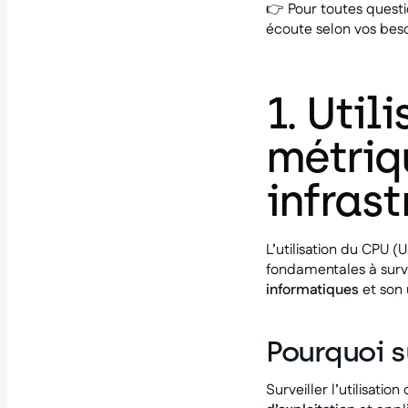
👉
Pour toutes quest
écoute selon vos beso
1. Uti
métriq
infrast
L’utilisation du CPU (
fondamentales à surv
informatiques
et son 
Pourquoi su
Surveiller l’utilisa