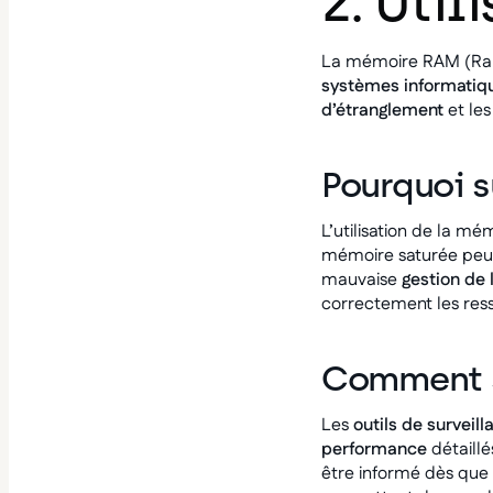
2. Util
La mémoire RAM (Ran
systèmes informatiq
d’étranglement
et le
Pourquoi s
L’utilisation de la m
mémoire saturée peut
mauvaise
gestion de
correctement les res
Comment su
Les
outils de surveill
performance
détaillé
être informé dès que l