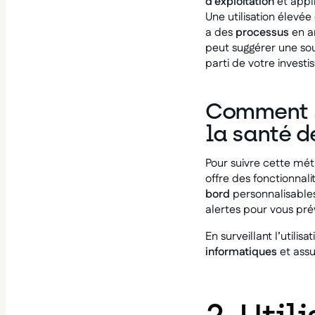
d’exploitation
et appli
Une utilisation élevé
a des
processus
en ar
peut suggérer une sous
parti de votre invest
Comment su
la santé de
Pour suivre cette mét
offre des fonctionnal
bord
personnalisables
alertes pour vous pré
En surveillant l’util
informatiques
et ass