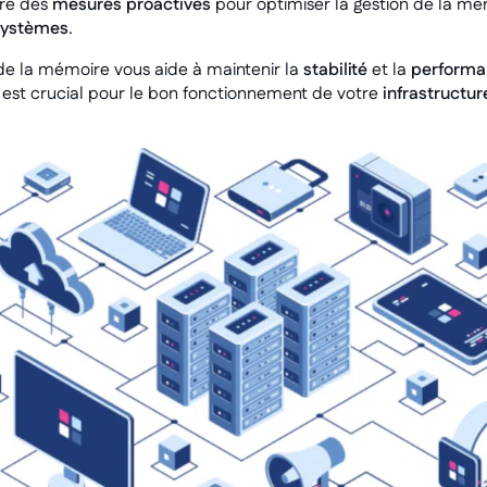
re des
mesures proactives
pour optimiser la gestion de la mé
systèmes
.
on de la mémoire vous aide à maintenir la
stabilité
et la
performa
i est crucial pour le bon fonctionnement de votre
infrastructur