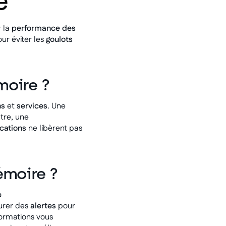
e
 la
performance des
ur éviter les
goulots
moire ?
ns
et
services
. Une
utre, une
cations
ne libèrent pas
émoire ?
e
gurer des
alertes
pour
formations vous