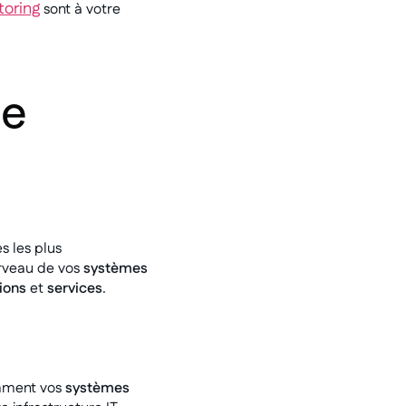
toring
sont à votre
me
s les plus
erveau de vos
systèmes
ions
et
services
.
omment vos
systèmes