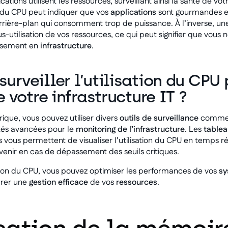
cations utilisent les ressources, surveillant ainsi la santé de votr
e du CPU peut indiquer que vos
applications
sont gourmandes en
rière-plan qui consomment trop de puissance. À l’inverse, une 
-utilisation de vos ressources, ce qui peut signifier que vous n
issement en
infrastructure
.
rveiller l’utilisation du CPU 
 votre infrastructure IT ?
rique, vous pouvez utiliser divers
outils de surveillance
comme
ités avancées pour le
monitoring de l’infrastructure
. Les
tablea
 vous permettent de visualiser l’utilisation du CPU en temps ré
venir en cas de dépassement des seuils critiques.
isation du CPU, vous pouvez optimiser les performances de vos
sy
urer une
gestion efficace
de vos
ressources
.