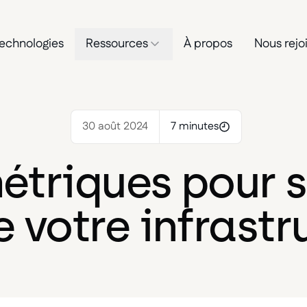
echnologies
Ressources
À propos
Nous rejo
30 août 2024
7 minutes
étriques pour s
 votre infrastr