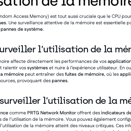
isation de la mémoir
dom Access Memory) est tout aussi cruciale que le CPU pour
ues
. Une surveillance attentive de la mémoire est essentielle po
s
pannes de système
.
urveiller l’utilisation de la mé
émoire affecte directement les performances de vos
applicatio
 ralentir vos
systèmes
et nuire à l’expérience utilisateur. En o
 la mémoire
peut entraîner des
fuites de mémoire
, où les
appli
sources, provoquant des
pannes
.
rveiller l’utilisation de la m
ance
comme
PRTG Network Monitor
offrent des
indicateurs d
s de l’utilisation de la mémoire. Vous pouvez également confi
’utilisation de la mémoire atteint des niveaux critiques. Ces in