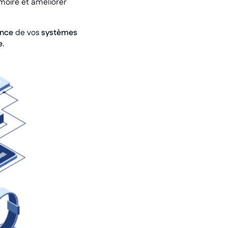
moire et améliorer
nce
de vos
systèmes
e
.