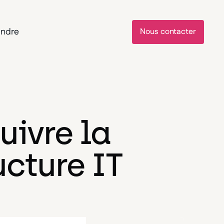
indre
Nous contacter
uivre la
ucture IT