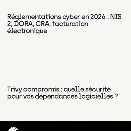
Réglementations cyber en 2026 : NIS
Data
18 Juin 2026
2, DORA, CRA, facturation
électronique
Trivy compromis : quelle sécurité
DevOps
3 Avr 2026
pour vos dépendances logicielles ?