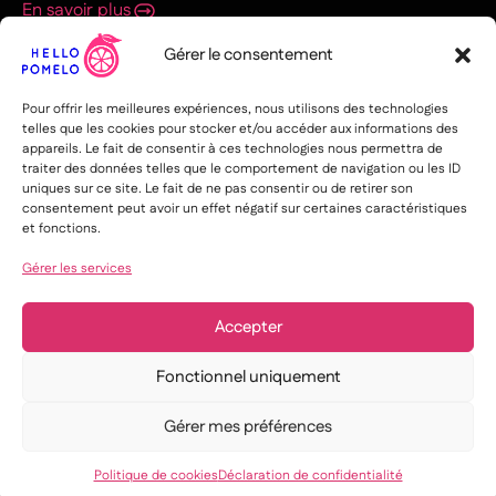
En savoir plus
Agence web Nantes
Gérer le consentement
1 Pl. Graslin
44000 Nantes
Pour offrir les meilleures expériences, nous utilisons des technologies
En savoir plus
telles que les cookies pour stocker et/ou accéder aux informations des
appareils. Le fait de consentir à ces technologies nous permettra de
Agence web Paris
traiter des données telles que le comportement de navigation ou les ID
uniques sur ce site. Le fait de ne pas consentir ou de retirer son
12 rue de l’Église
consentement peut avoir un effet négatif sur certaines caractéristiques
75015 Paris
et fonctions.
En savoir plus
Gérer les services
Agence web Toulouse
33 rue des Lois
31000 Toulouse
Accepter
En savoir plus
Fonctionnel uniquement
@2026,
Hello pomelo
, Tous droits réservés
Conditions générales
Gérer mes préférences
Politique de cookies
Déclaration de confidentialité