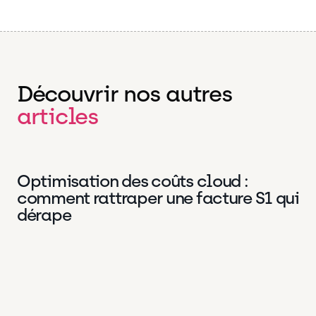
Découvrir nos autres
articles
Optimisation des coûts cloud :
DevOps
2 Juil 2026
comment rattraper une facture S1 qui
dérape